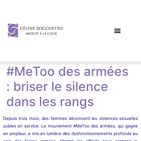
DROIT DES AFFAIRES
DROIT CIVIL / PÉNAL
#MeToo des armées
: briser le silence
dans les rangs
Depuis trois mois, des femmes dénoncent les violences sexuelles
subies en service. Le mouvement #MeToo des armées, qui gagne
en ampleur, a mis en lumière des dysfonctionnements profonds au
sein des forces armées. Malgré les efforts pour contenir la