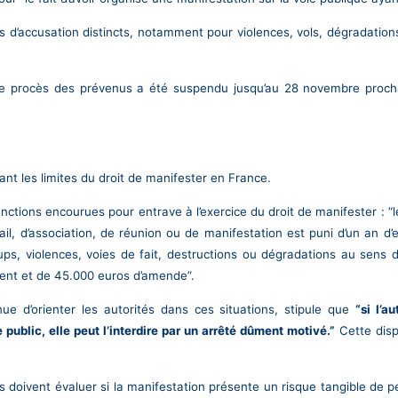
’accusation distincts, notamment pour violences, vols, dégradations,
le procès des prévenus a été suspendu jusqu’au 28 novembre prochai
nt les limites du droit de manifester en France.
ctions encourues pour entrave à l’exercice du droit de manifester : “le 
avail, d’association, de réunion ou de manifestation est puni d’un an
ups, violences, voies de fait, destructions ou dégradations au sens d
ment et de 45.000 euros d’amende”.
inue d’orienter les autorités dans ces situations, stipule que
“si l’a
 public, elle peut l’interdire par un arrêté dûment motivé.”
Cette disp
s doivent évaluer si la manifestation présente un risque tangible de p