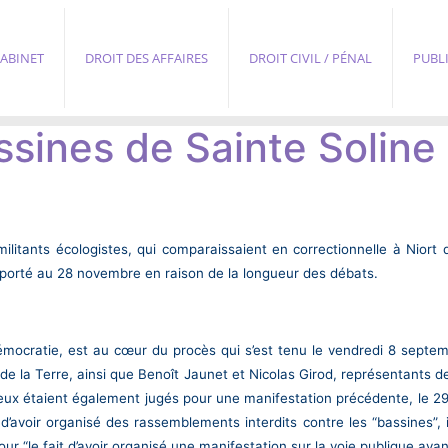
ABINET
DROIT DES AFFAIRES
DROIT CIVIL / PÉNAL
PUBL
sines de Sainte Soline 
ilitants écologistes, qui comparaissaient en correctionnelle à Niort 
eporté au 28 novembre en raison de la longueur des débats.
démocratie, est au cœur du procès qui s’est tenu le vendredi 8 septe
 de la Terre, ainsi que Benoît Jaunet et Nicolas Girod, représentants 
re eux étaient également jugés pour une manifestation précédente, le 
’avoir organisé des rassemblements interdits contre les “bassines”, il
“le fait d’avoir organisé une manifestation sur la voie publique ayant é