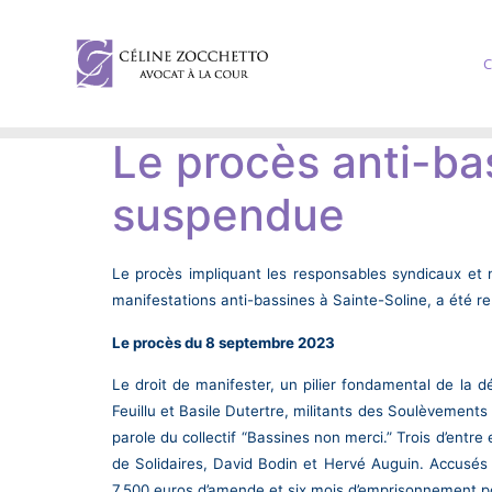
C
Le procès anti-bas
suspendue
Le procès impliquant les responsables syndicaux et m
manifestations anti-bassines à Sainte-Soline, a été r
Le procès du 8 septembre 2023
Le droit de manifester, un pilier fondamental de la 
Feuillu et Basile Dutertre, militants des Soulèvements
parole du collectif “Bassines non merci.” Trois d’ent
de Solidaires, David Bodin et Hervé Auguin. Accusés d
7.500 euros d’amende et six mois d’emprisonnement pour 