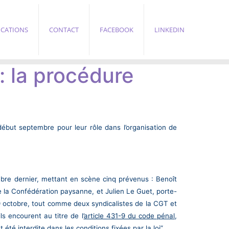
ICATIONS
CONTACT
FACEBOOK
LINKEDIN
: la procédure
début septembre pour leur rôle dans l’organisation de
mbre dernier, mettant en scène cinq prévenus : Benoît
de la Confédération paysanne, et Julien Le Guet, porte-
29 octobre, tout comme deux syndicalistes de la CGT et
s encourent au titre de l’
article 431-9 du code pénal
,
té interdite dans les conditions fixées par la loi”.