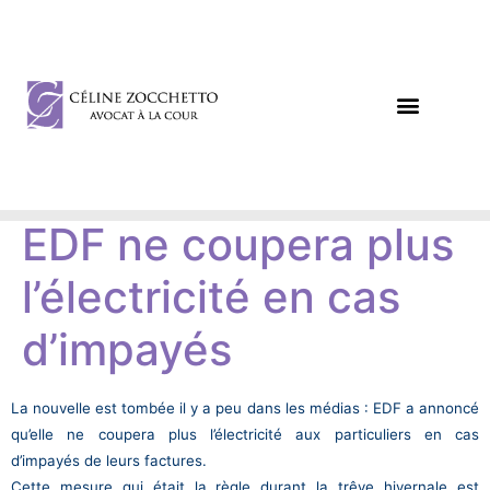
DROIT DES AFFAIRES
DROIT CIVIL / PÉNAL
EDF ne coupera plus
l’électricité en cas
d’impayés
La nouvelle est tombée il y a peu dans les médias : EDF a annoncé
qu’elle ne coupera plus l’électricité aux particuliers en cas
d’impayés de leurs factures.
Cette mesure qui était la règle durant la trêve hivernale est