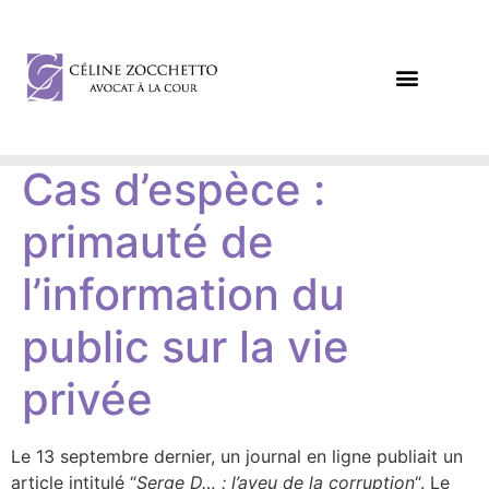
DROIT DES AFFAIRES
DROIT CIVIL / PÉNAL
Cas d’espèce :
primauté de
l’information du
public sur la vie
privée
Le 13 septembre dernier, un journal en ligne publiait un
article intitulé “
Serge D… : l’aveu de la corruption
“. Le