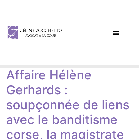
DROIT DES AFFAIRES
DROIT CIVIL / PÉNAL
Affaire Hélène
Gerhards :
soupçonnée de liens
avec le banditisme
corse, la magistrate